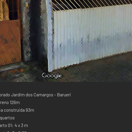
brado Jardim dos Camargos - Barueri
rreno 126m
ea construida 93m
 quartos
rto 01: 4 x 3 m