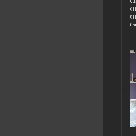
Qua
01
01
Ga