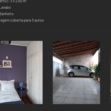
rto2: 3 x 2,60 m
 Lavabo
 Banheiro
ragem coberta para 3 autos